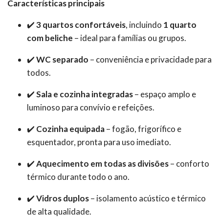
Características principais
✔️
3 quartos confortáveis
, incluindo
1 quarto
com beliche
– ideal para famílias ou grupos.
✔️
WC separado
– conveniência e privacidade para
todos.
✔️
Sala e cozinha integradas
– espaço amplo e
luminoso para convívio e refeições.
✔️
Cozinha equipada
– fogão, frigorífico e
esquentador, pronta para uso imediato.
✔️
Aquecimento em todas as divisões
– conforto
térmico durante todo o ano.
✔️
Vidros duplos
– isolamento acústico e térmico
de alta qualidade.